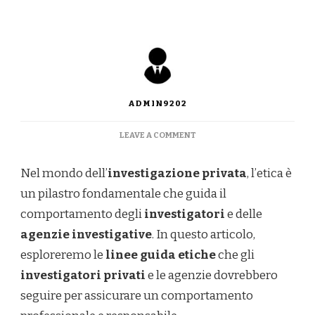
ADMIN9202
ON
LEAVE A COMMENT
L’ETICA
NELL’INVESTIGAZIONE
Nel mondo dell’
investigazione privata
, l’etica è
PRIVATA:
LINEE
un pilastro fondamentale che guida il
GUIDA
comportamento degli
investigatori
e delle
FONDAMENTALI
agenzie investigative
. In questo articolo,
esploreremo le
linee guida etiche
che gli
investigatori privati
e le agenzie dovrebbero
seguire per assicurare un comportamento