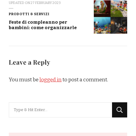
UPDATED ON
27 FEBRUARY 2023
PRODOTTI & SERVIZI
Feste di compleanno per
bambini: come organizzarle
Leave a Reply
You must be
logged in
to post a comment.
Looking
for
Something?