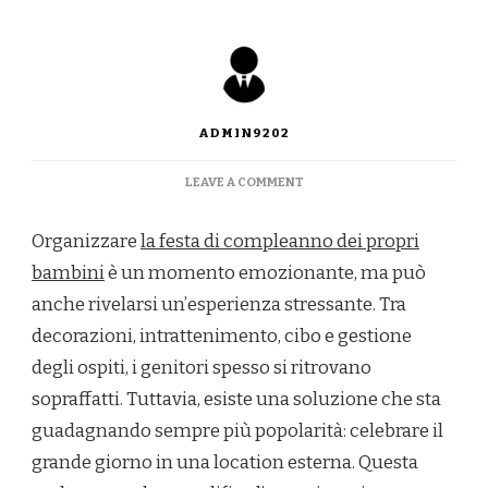
ADMIN9202
ON
LEAVE A COMMENT
FESTA
DI
Organizzare
la festa di compleanno dei propri
COMPLEANNO
PERFETTA:
bambini
è un momento emozionante, ma può
I
anche rivelarsi un’esperienza stressante. Tra
VANTAGGI
DI
decorazioni, intrattenimento, cibo e gestione
UNA
degli ospiti, i genitori spesso si ritrovano
LOCATION
ESTERNA
sopraffatti. Tuttavia, esiste una soluzione che sta
guadagnando sempre più popolarità: celebrare il
grande giorno in una location esterna. Questa