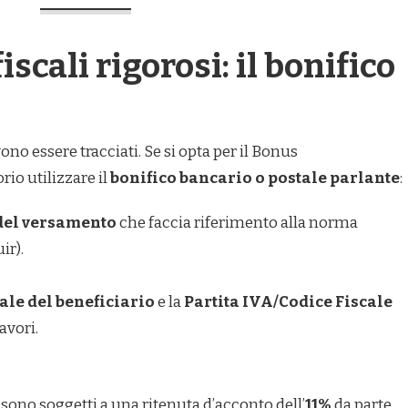
cali rigorosi: il bonifico
no essere tracciati. Se si opta per il Bonus
rio utilizzare il
bonifico bancario o postale parlante
:
del versamento
che faccia riferimento alla norma
ir).
ale del beneficiario
e la
Partita IVA/Codice Fiscale
avori.
 sono soggetti a una ritenuta d’acconto dell’
11%
da parte