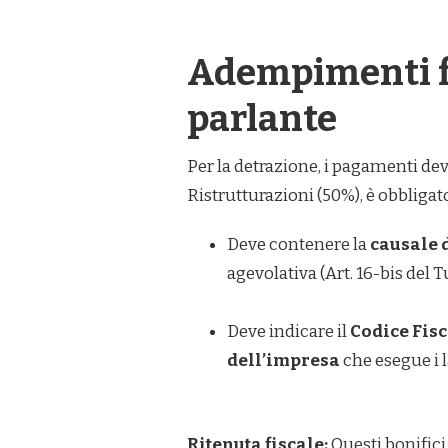
Adempimenti fis
parlante
Per la detrazione, i pagamenti devo
Ristrutturazioni (50%), è obbligato
Deve contenere la
causale 
agevolativa (Art. 16-bis del Tu
Deve indicare il
Codice Fisc
dell’impresa
che esegue i l
Ritenuta fiscale:
Questi bonifici