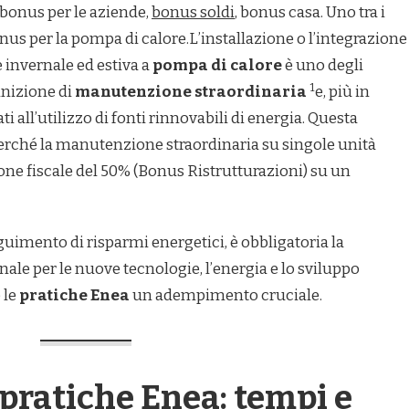
 bonus per le aziende,
bonus soldi
, bonus casa. Uno tra i
bonus per la pompa di calore.L’installazione o l’integrazione
 invernale ed estiva a
pompa di calore
è uno degli
1
inizione di
manutenzione straordinaria
e, più in
ti all’utilizzo di fonti rinnovabili di energia. Questa
erché la manutenzione straordinaria su singole unità
ione fiscale del 50% (Bonus Ristrutturazioni) su un
guimento di risparmi energetici, è obbligatoria la
le per le nuove tecnologie, l’energia e lo sviluppo
 le
pratiche Enea
un adempimento cruciale.
 pratiche Enea: tempi e