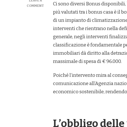
LEAVE A
Ci sono diversi Bonus disponibili,
ON
COMMENT
POMPE
più valutati tra i bonus casa è il 
DI
di un impianto di climatizzazione
CALORE:
CLASSIFICAZIONE
interventi che rientrano nella def
DELL’INTERVENTO
generale, negli interventi finalizza
E
PRATICHE
classificazione è fondamentale p
ENEA
immobiliari dà diritto alla detraz
(2025)
massimale di spesa di € 96.000.
Poiché l’intervento mira al conse
comunicazione all’Agenzia naziona
economico sostenibile, rendendo
L’obbligo delle