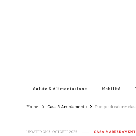
Cronaca di una Passione
Salute & Alimentazione
Mobilità
Home
Casa & Arredamento
Pompe di calore: clas
UPDATED ON
31 OCTOBER 2025
CASA & ARREDAMEN